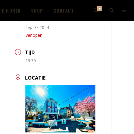
0
IE HUREN
SHOP
CONTACT
DATUM
sep 07 2024
Verlopen!
TIJD
19:30
LOCATIE