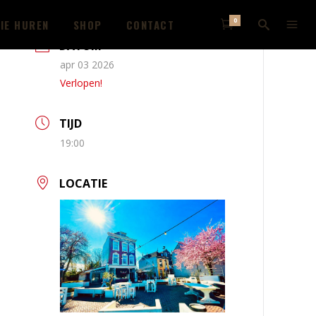
0
IE HUREN
SHOP
CONTACT
DATUM
apr 03 2026
Verlopen!
TIJD
19:00
LOCATIE