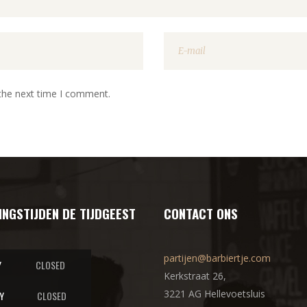
 the next time I comment.
INGSTIJDEN DE TIJDGEEST
CONTACT ONS
partijen@barbiertje.com
Y
CLOSED
Kerkstraat 26,
3221 AG Hellevoetsluis
Y
CLOSED