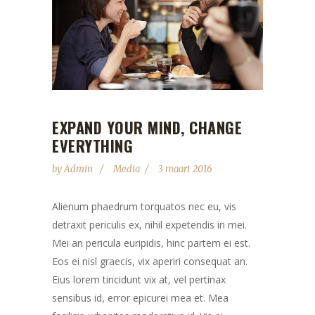
EXPAND YOUR MIND, CHANGE
EVERYTHING
by
Admin
Media
3 maart 2016
Alienum phaedrum torquatos nec eu, vis
detraxit periculis ex, nihil expetendis in mei.
Mei an pericula euripidis, hinc partem ei est.
Eos ei nisl graecis, vix aperiri consequat an.
Eius lorem tincidunt vix at, vel pertinax
sensibus id, error epicurei mea et. Mea