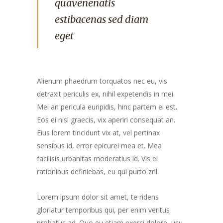
quavenenatis
estibacenas sed diam
eget
Alienum phaedrum torquatos nec eu, vis
detraxit periculis ex, nihil expetendis in mei.
Mei an pericula euripidis, hinc partem ei est.
Eos ei nisl graecis, vix aperiri consequat an.
Eius lorem tincidunt vix at, vel pertinax
sensibus id, error epicurei mea et. Mea
facilisis urbanitas moderatius id. Vis ei
rationibus definiebas, eu qui purto zril.
Lorem ipsum dolor sit amet, te ridens
gloriatur temporibus qui, per enim veritus
probatus ad. Quo eu etiam exerci dolore, usu