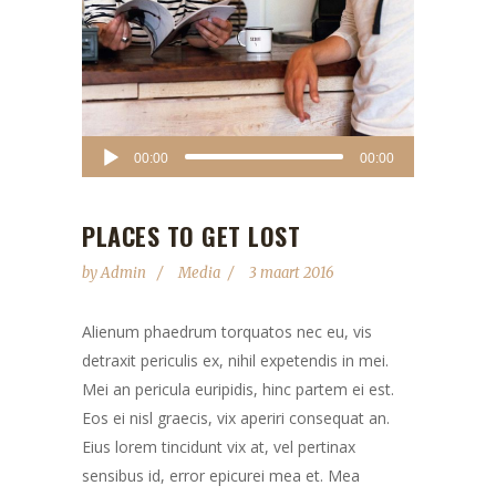
Audiospeler
00:00
00:00
PLACES TO GET LOST
by
Admin
Media
3 maart 2016
Alienum phaedrum torquatos nec eu, vis
detraxit periculis ex, nihil expetendis in mei.
Mei an pericula euripidis, hinc partem ei est.
Eos ei nisl graecis, vix aperiri consequat an.
Eius lorem tincidunt vix at, vel pertinax
sensibus id, error epicurei mea et. Mea