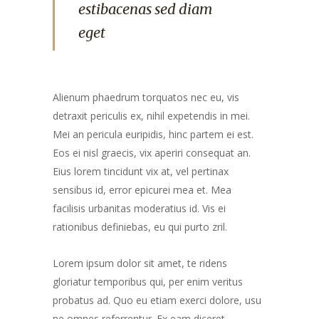
estibacenas sed diam
eget
Alienum phaedrum torquatos nec eu, vis
detraxit periculis ex, nihil expetendis in mei.
Mei an pericula euripidis, hinc partem ei est.
Eos ei nisl graecis, vix aperiri consequat an.
Eius lorem tincidunt vix at, vel pertinax
sensibus id, error epicurei mea et. Mea
facilisis urbanitas moderatius id. Vis ei
rationibus definiebas, eu qui purto zril.
Lorem ipsum dolor sit amet, te ridens
gloriatur temporibus qui, per enim veritus
probatus ad. Quo eu etiam exerci dolore, usu
ne omnes referrentur. Ex eam diceret