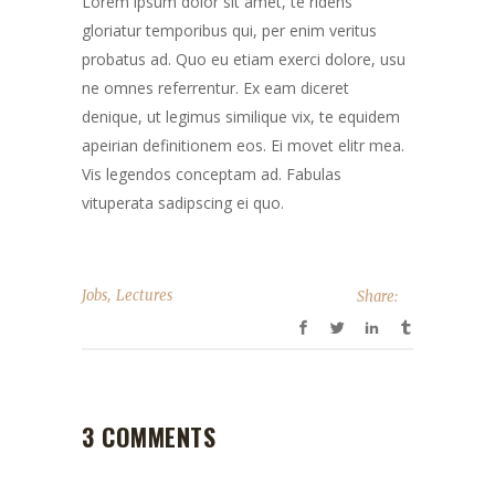
Lorem ipsum dolor sit amet, te ridens
gloriatur temporibus qui, per enim veritus
probatus ad. Quo eu etiam exerci dolore, usu
ne omnes referrentur. Ex eam diceret
denique, ut legimus similique vix, te equidem
apeirian definitionem eos. Ei movet elitr mea.
Vis legendos conceptam ad. Fabulas
vituperata sadipscing ei quo.
,
Jobs
Lectures
Share:
3 COMMENTS