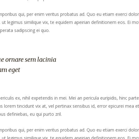
mporibus qui, per enim veritus probatus ad. Quo eu etiam exerci dolor
ut legimus similique vix, te equidem apeirian definitionem eos. Ei mo
perata sadipscing ei quo.
e ornare sem lacinia
am eget
culis ex, nihil expetendis in mei. Mei an pericula euripidis, hinc part
us lorem tincidunt vix at, vel pertinax sensibus id, error epicurei mea et
us definiebas, eu qui purto zril.
mporibus qui, per enim veritus probatus ad. Quo eu etiam exerci dolor
ut legimus similique vix, te equidem apeirian definitionem eos. Ei mo