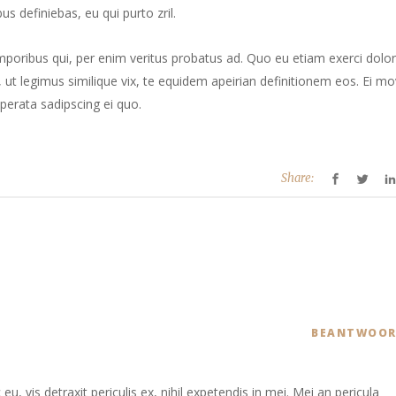
us definiebas, eu qui purto zril.
mporibus qui, per enim veritus probatus ad. Quo eu etiam exerci dolor
ut legimus similique vix, te equidem apeirian definitionem eos. Ei mo
perata sadipscing ei quo.
Share:
BEANTWOOR
 vis detraxit periculis ex, nihil expetendis in mei. Mei an pericula