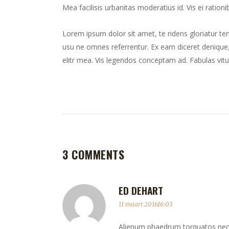
Mea facilisis urbanitas moderatius id. Vis ei rationib
Lorem ipsum dolor sit amet, te ridens gloriatur te
usu ne omnes referrentur. Ex eam diceret denique, 
elitr mea. Vis legendos conceptam ad. Fabulas vitu
3 COMMENTS
ED DEHART
11 maart 201616:03
Alienum phaedrum torquatos nec eu,