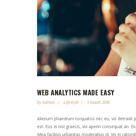
WEB ANALYTICS MADE EASY
by
Admin
Lifestyle
3 maart 2016
Alienum phaedrum torquatos nec eu, vis detraxit peri
est. Eos ei nisl graecis, vix aperiri consequat an. Ei
Mea facilisis urbanitas moderatius id. Vis ei rationib