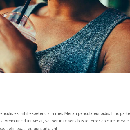
culis ex, nihil expetendis in mei. Mei an pericula euripidis, hinc part
us lorem tincidunt vix at, vel pertinax sensibus id, error epicurei mea et
us definiebas, eu qui purto zril.