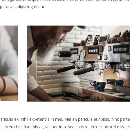
perata sadipscing ei quo.
culis ex, nihil expetendis in mei. Mei an pericula euripidis, hinc part
us lorem tincidunt vix at, vel pertinax sensibus id, error epicurei mea et