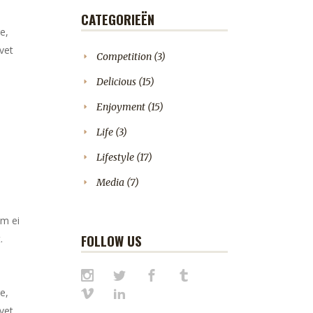
CATEGORIEËN
e,
vet
Competition
(3)
Delicious
(15)
Enjoyment
(15)
Life
(3)
Lifestyle
(17)
Media
(7)
em ei
FOLLOW US
.
e,
vet