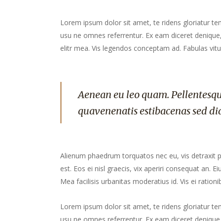
Lorem ipsum dolor sit amet, te ridens gloriatur te
usu ne omnes referrentur. Ex eam diceret denique, 
elitr mea. Vis legendos conceptam ad. Fabulas vitu
Aenean eu leo quam. Pellentesqu
quavenenatis estibacenas sed di
Alienum phaedrum torquatos nec eu, vis detraxit peri
est. Eos ei nisl graecis, vix aperiri consequat an. Ei
Mea facilisis urbanitas moderatius id. Vis ei rationib
Lorem ipsum dolor sit amet, te ridens gloriatur te
usu ne omnes referrentur. Ex eam diceret denique, 